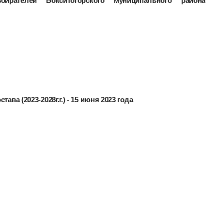
ирателей Бокситогорского муниципального района
ава (2023-2028г.г.) - 15 июня 2023 года