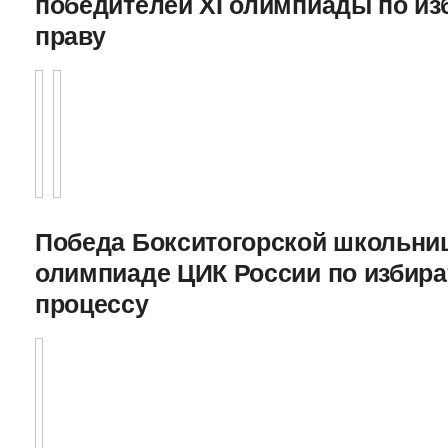
победителей XI олимпиады по и
праву
Победа Бокситогорской школьниц
олимпиаде ЦИК России по избира
процессу