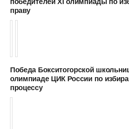
победителей XI олимпиады по и
праву
Победа Бокситогорской школьниц
олимпиаде ЦИК России по избира
процессу