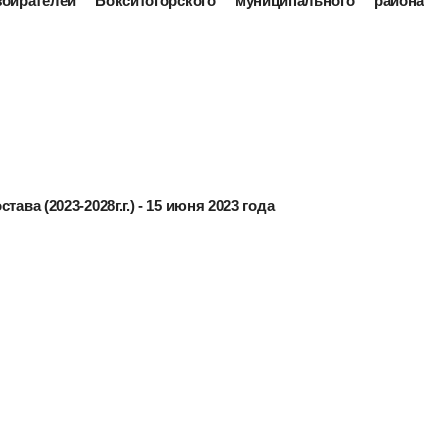
ирателей Бокситогорского муниципального района
ава (2023-2028г.г.) - 15 июня 2023 года