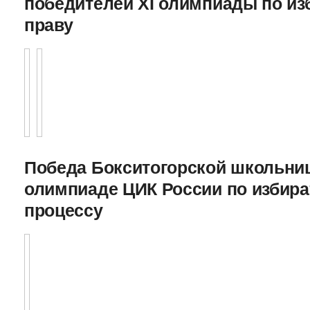
победителей XI олимпиады по и
праву
Победа Бокситогорской школьниц
олимпиаде ЦИК России по избира
процессу