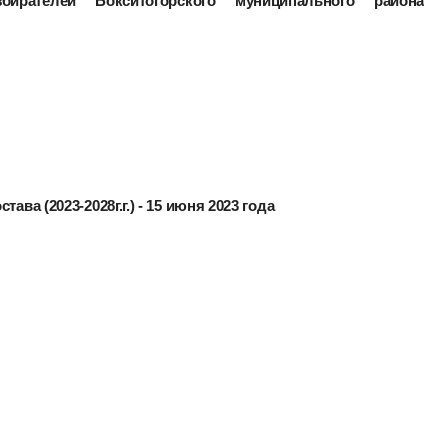
ирателей Бокситогорского муниципального района
ава (2023-2028г.г.) - 15 июня 2023 года